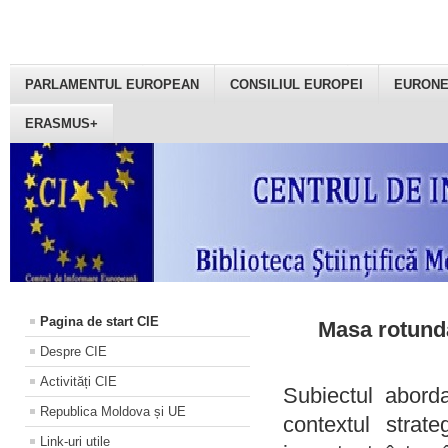
PARLAMENTUL EUROPEAN
CONSILIUL EUROPEI
EURON
ERASMUS+
Pagina de start CIE
Masa rotundă
Despre CIE
Activități CIE
Subiectul aborda
Republica Moldova și UE
contextul strat
Link-uri utile