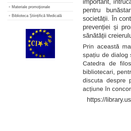
important, întruc
Materiale promoţionale
pentru bunăstar
Biblioteca Științifică Medicală
societății. În con
prevenției și pr
sănătății creierul
Prin această ma
spațiu de dialog 
Catedra de filo
bibliotecari, pent
discuta despre p
acțiune în concord
https://library.