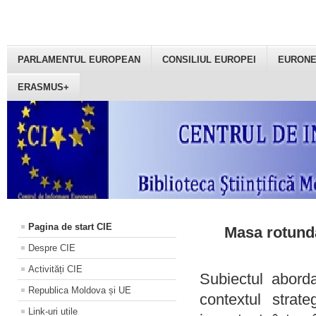
PARLAMENTUL EUROPEAN
CONSILIUL EUROPEI
EURON
ERASMUS+
Pagina de start CIE
Masa rotundă
Despre CIE
Activități CIE
Subiectul aborda
Republica Moldova și UE
contextul strat
Link-uri utile