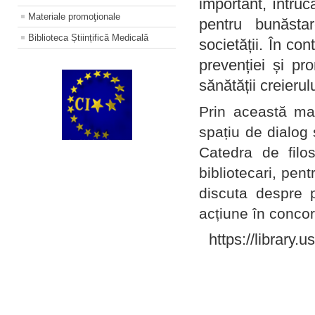
important, întruc
Materiale promoţionale
pentru bunăstar
Biblioteca Științifică Medicală
societății. În con
prevenției și pr
sănătății creierul
Prin această ma
spațiu de dialog 
Catedra de filo
bibliotecari, pent
discuta despre p
acțiune în concord
https://library.