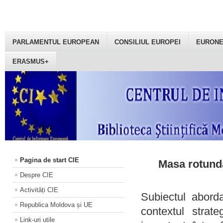
PARLAMENTUL EUROPEAN
CONSILIUL EUROPEI
EURON
ERASMUS+
Pagina de start CIE
Masa rotundă
Despre CIE
Activități CIE
Subiectul aborda
Republica Moldova și UE
contextul strat
Link-uri utile