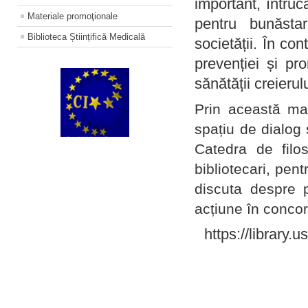
important, întruc
Materiale promoţionale
pentru bunăstar
Biblioteca Științifică Medicală
societății. În con
prevenției și pr
sănătății creierul
Prin această ma
spațiu de dialog 
Catedra de filo
bibliotecari, pent
discuta despre p
acțiune în concord
https://library.