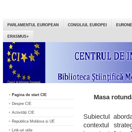
PARLAMENTUL EUROPEAN
CONSILIUL EUROPEI
EURON
ERASMUS+
Pagina de start CIE
Masa rotundă
Despre CIE
Activități CIE
Subiectul aborda
Republica Moldova și UE
contextul strat
Link-uri utile