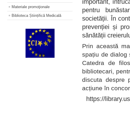
important, întruc
Materiale promoţionale
pentru bunăstar
Biblioteca Științifică Medicală
societății. În con
prevenției și pr
sănătății creierul
Prin această ma
spațiu de dialog 
Catedra de filo
bibliotecari, pent
discuta despre p
acțiune în concord
https://library.