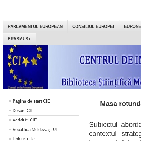
PARLAMENTUL EUROPEAN
CONSILIUL EUROPEI
EURON
ERASMUS+
Pagina de start CIE
Masa rotundă
Despre CIE
Activități CIE
Subiectul aborda
Republica Moldova și UE
contextul strat
Link-uri utile