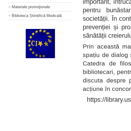
important, întruc
Materiale promoţionale
pentru bunăstar
Biblioteca Științifică Medicală
societății. În con
prevenției și pr
sănătății creierul
Prin această ma
spațiu de dialog 
Catedra de filo
bibliotecari, pent
discuta despre p
acțiune în concord
https://library.