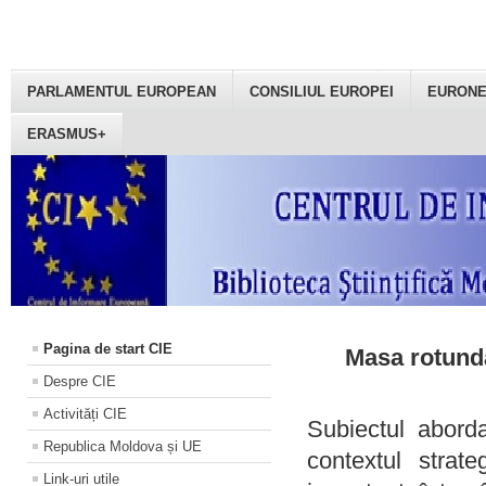
PARLAMENTUL EUROPEAN
CONSILIUL EUROPEI
EURON
ERASMUS+
Pagina de start CIE
Masa rotundă
Despre CIE
Activități CIE
Subiectul aborda
Republica Moldova și UE
contextul strat
Link-uri utile