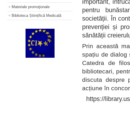
important, întruc
Materiale promoţionale
pentru bunăstar
Biblioteca Științifică Medicală
societății. În con
prevenției și pr
sănătății creierul
Prin această ma
spațiu de dialog 
Catedra de filo
bibliotecari, pent
discuta despre p
acțiune în concord
https://library.