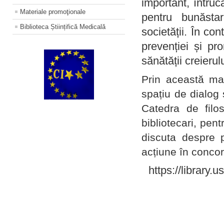
important, întruc
Materiale promoţionale
pentru bunăstar
Biblioteca Științifică Medicală
societății. În con
prevenției și pr
sănătății creierul
Prin această ma
spațiu de dialog 
Catedra de filo
bibliotecari, pent
discuta despre p
acțiune în concord
https://library.