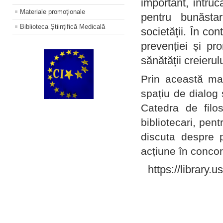
important, întruc
Materiale promoţionale
pentru bunăstar
Biblioteca Științifică Medicală
societății. În con
prevenției și pr
sănătății creierul
Prin această ma
spațiu de dialog 
Catedra de filo
bibliotecari, pent
discuta despre p
acțiune în concord
https://library.