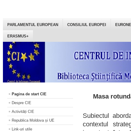
PARLAMENTUL EUROPEAN
CONSILIUL EUROPEI
EURON
ERASMUS+
Pagina de start CIE
Masa rotundă
Despre CIE
Activități CIE
Subiectul aborda
Republica Moldova și UE
contextul strat
Link-uri utile