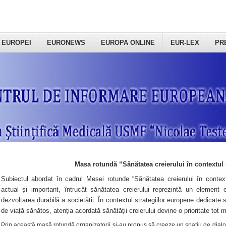
 EUROPEI
EURONEWS
EUROPA ONLINE
EUR-LEX
PR
Masa rotundă “Sănătatea creierului în contextul 
Subiectul abordat în cadrul Mesei rotunde “Sănătatea creierului în context
actual și important, întrucât sănătatea creierului reprezintă un element e
dezvoltarea durabilă a societății. În contextul strategiilor europene dedicate s
de viață sănătos, atenția acordată sănătății creierului devine o prioritate tot 
Prin această masă rotundă organizatorii şi-au propus să creeze un spațiu de dialog