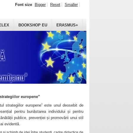
Font size
Bigger
Reset
Smaller
ELEX
BOOKSHOP EU
ERASMUS+
strategiilor europene”
ul strategiilor europene” este unul deosebit de
sențial pentru bunăstarea individului și pentru
ănătății publice, prevenției și promovării unui stil
mai evidentă.
 și schimb de idei între studenți, cadre didactice de