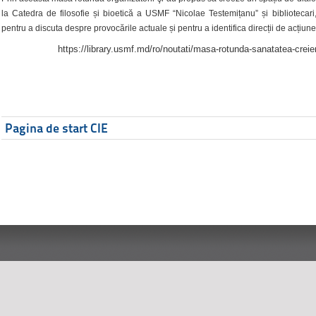
la Catedra de filosofie și bioetică a USMF “Nicolae Testemițanu” și bibliotecari,
pentru a discuta despre provocările actuale și pentru a identifica direcții de acțiune
https://library.usmf.md/ro/noutati/masa-rotunda-sanatatea-creier
Pagina de start CIE