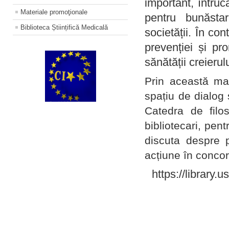
important, întruc
Materiale promoţionale
pentru bunăstar
Biblioteca Științifică Medicală
societății. În con
prevenției și pr
sănătății creierul
Prin această ma
spațiu de dialog 
Catedra de filo
bibliotecari, pent
discuta despre p
acțiune în concord
https://library.