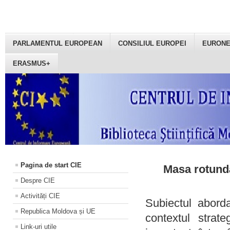
PARLAMENTUL EUROPEAN
CONSILIUL EUROPEI
EURON
ERASMUS+
Pagina de start CIE
Masa rotundă
Despre CIE
Activități CIE
Subiectul aborda
Republica Moldova și UE
contextul strat
Link-uri utile