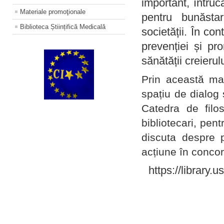
important, întruc
Materiale promoţionale
pentru bunăstar
Biblioteca Științifică Medicală
societății. În con
prevenției și pr
sănătății creierul
Prin această ma
spațiu de dialog 
Catedra de filo
bibliotecari, pent
discuta despre p
acțiune în concord
https://library.