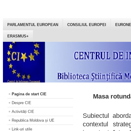
PARLAMENTUL EUROPEAN
CONSILIUL EUROPEI
EURON
ERASMUS+
Pagina de start CIE
Masa rotundă
Despre CIE
Activități CIE
Subiectul aborda
Republica Moldova și UE
contextul strat
Link-uri utile