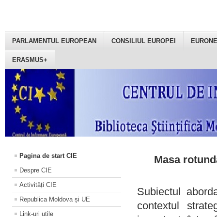
PARLAMENTUL EUROPEAN
CONSILIUL EUROPEI
EURON
ERASMUS+
Pagina de start CIE
Masa rotundă
Despre CIE
Activități CIE
Subiectul aborda
Republica Moldova și UE
contextul strat
Link-uri utile