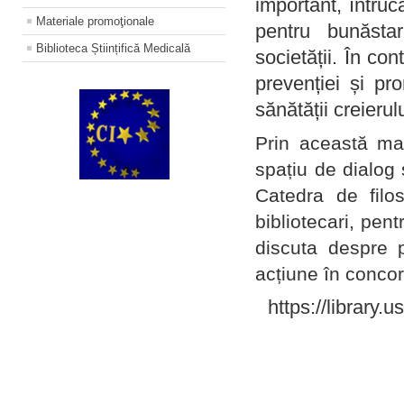
important, întruc
Materiale promoţionale
pentru bunăstar
Biblioteca Științifică Medicală
societății. În con
prevenției și pr
sănătății creierul
Prin această ma
spațiu de dialog 
Catedra de filo
bibliotecari, pent
discuta despre p
acțiune în concord
https://library.