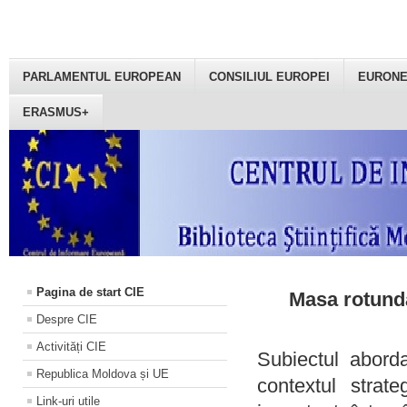
PARLAMENTUL EUROPEAN
CONSILIUL EUROPEI
EURON
ERASMUS+
Pagina de start CIE
Masa rotundă
Despre CIE
Activități CIE
Subiectul aborda
Republica Moldova și UE
contextul strat
Link-uri utile