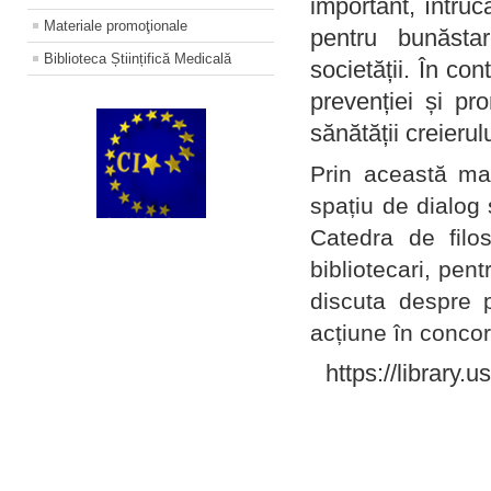
important, întruc
Materiale promoţionale
pentru bunăstar
Biblioteca Științifică Medicală
societății. În con
prevenției și pr
sănătății creierul
Prin această ma
spațiu de dialog 
Catedra de filo
bibliotecari, pent
discuta despre p
acțiune în concord
https://library.