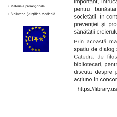
important, întruc
Materiale promoţionale
pentru bunăstar
Biblioteca Științifică Medicală
societății. În con
prevenției și pr
sănătății creierul
Prin această ma
spațiu de dialog 
Catedra de filo
bibliotecari, pent
discuta despre p
acțiune în concord
https://library.