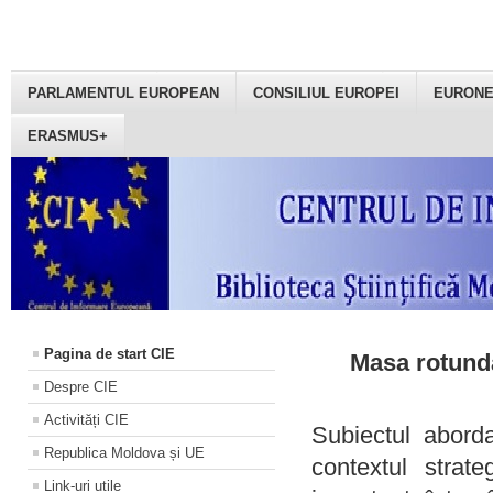
PARLAMENTUL EUROPEAN
CONSILIUL EUROPEI
EURON
ERASMUS+
Pagina de start CIE
Masa rotundă
Despre CIE
Activități CIE
Subiectul aborda
Republica Moldova și UE
contextul strat
Link-uri utile