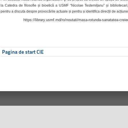
la Catedra de filosofie și bioetică a USMF “Nicolae Testemițanu” și bibliotecari,
pentru a discuta despre provocările actuale și pentru a identifica direcții de acțiune
https://library.usmf.md/ro/noutati/masa-rotunda-sanatatea-creier
Pagina de start CIE