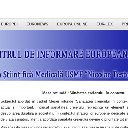
 EUROPEI
EURONEWS
EUROPA ONLINE
EUR-LEX
PR
Masa rotundă “Sănătatea creierului în contextul 
Subiectul abordat în cadrul Mesei rotunde “Sănătatea creierului în context
actual și important, întrucât sănătatea creierului reprezintă un element e
dezvoltarea durabilă a societății. În contextul strategiilor europene dedicate s
de viață sănătos, atenția acordată sănătății creierului devine o prioritate tot 
Prin această masă rotundă organizatorii şi-au propus să creeze un spațiu de dialog