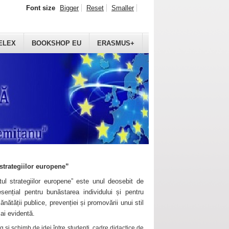
Font size
Bigger
Reset
Smaller
ELEX
BOOKSHOP EU
ERASMUS+
strategiilor europene”
ul strategiilor europene” este unul deosebit de
sențial pentru bunăstarea individului și pentru
ănătății publice, prevenției și promovării unui stil
mai evidentă.
 și schimb de idei între studenți, cadre didactice de