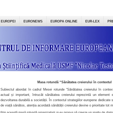
 EUROPEI
EURONEWS
EUROPA ONLINE
EUR-LEX
PR
Masa rotundă “Sănătatea creierului în contextul 
Subiectul abordat în cadrul Mesei rotunde “Sănătatea creierului în context
actual și important, întrucât sănătatea creierului reprezintă un element e
dezvoltarea durabilă a societății. În contextul strategiilor europene dedicate s
de viață sănătos, atenția acordată sănătății creierului devine o prioritate tot 
Prin această masă rotundă organizatorii şi-au propus să creeze un spațiu de dialog