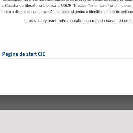
la Catedra de filosofie și bioetică a USMF “Nicolae Testemițanu” și bibliotecari,
pentru a discuta despre provocările actuale și pentru a identifica direcții de acțiune
https://library.usmf.md/ro/noutati/masa-rotunda-sanatatea-creier
Pagina de start CIE