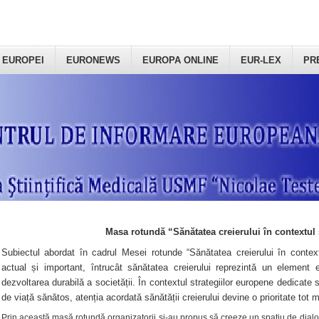
 EUROPEI
EURONEWS
EUROPA ONLINE
EUR-LEX
PR
Masa rotundă “Sănătatea creierului în contextul 
Subiectul abordat în cadrul Mesei rotunde “Sănătatea creierului în context
actual și important, întrucât sănătatea creierului reprezintă un element e
dezvoltarea durabilă a societății. În contextul strategiilor europene dedicate s
de viață sănătos, atenția acordată sănătății creierului devine o prioritate tot 
Prin această masă rotundă organizatorii şi-au propus să creeze un spațiu de dialog