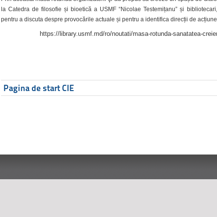
la Catedra de filosofie și bioetică a USMF “Nicolae Testemițanu” și bibliotecari,
pentru a discuta despre provocările actuale și pentru a identifica direcții de acțiune
https://library.usmf.md/ro/noutati/masa-rotunda-sanatatea-creier
Pagina de start CIE