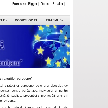
Font size
Bigger
Reset
Smaller
ELEX
BOOKSHOP EU
ERASMUS+
strategiilor europene”
ul strategiilor europene” este unul deosebit de
sențial pentru bunăstarea individului și pentru
ănătății publice, prevenției și promovării unui stil
mai evidentă.
 și schimb de idei între studenți, cadre didactice de