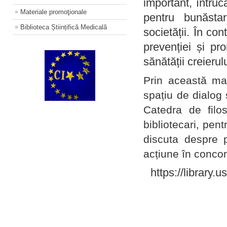
important, întruc
Materiale promoţionale
pentru bunăstar
Biblioteca Științifică Medicală
societății. În con
prevenției și pr
sănătății creierul
Prin această ma
spațiu de dialog 
Catedra de filo
bibliotecari, pent
discuta despre p
acțiune în concord
https://library.