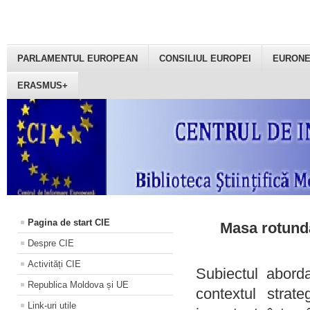
PARLAMENTUL EUROPEAN
CONSILIUL EUROPEI
EURON
ERASMUS+
Pagina de start CIE
Masa rotundă
Despre CIE
Activități CIE
Subiectul aborda
Republica Moldova și UE
contextul strat
Link-uri utile