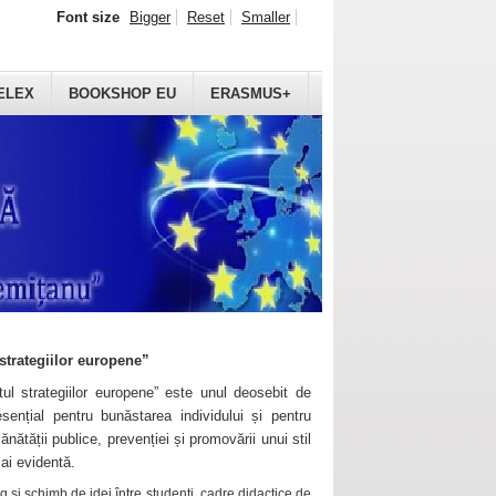
Font size
Bigger
Reset
Smaller
ELEX
BOOKSHOP EU
ERASMUS+
strategiilor europene”
ul strategiilor europene” este unul deosebit de
sențial pentru bunăstarea individului și pentru
ănătății publice, prevenției și promovării unui stil
mai evidentă.
 și schimb de idei între studenți, cadre didactice de