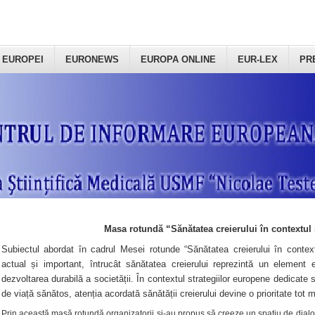
 EUROPEI
EURONEWS
EUROPA ONLINE
EUR-LEX
PR
Masa rotundă “Sănătatea creierului în contextul 
Subiectul abordat în cadrul Mesei rotunde “Sănătatea creierului în context
actual și important, întrucât sănătatea creierului reprezintă un element e
dezvoltarea durabilă a societății. În contextul strategiilor europene dedicate s
de viață sănătos, atenția acordată sănătății creierului devine o prioritate tot 
Prin această masă rotundă organizatorii şi-au propus să creeze un spațiu de dialog