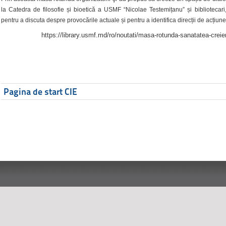
la Catedra de filosofie și bioetică a USMF “Nicolae Testemițanu” și bibliotecari,
pentru a discuta despre provocările actuale și pentru a identifica direcții de acțiune
https://library.usmf.md/ro/noutati/masa-rotunda-sanatatea-creier
Pagina de start CIE