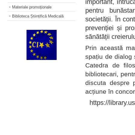
important, întruc
Materiale promoţionale
pentru bunăstar
Biblioteca Științifică Medicală
societății. În con
prevenției și pr
sănătății creierul
Prin această ma
spațiu de dialog 
Catedra de filo
bibliotecari, pent
discuta despre p
acțiune în concord
https://library.