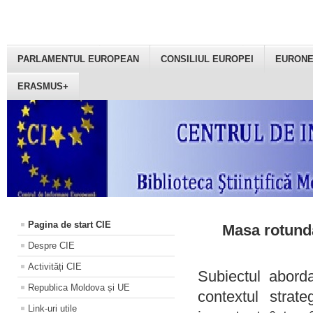
PARLAMENTUL EUROPEAN
CONSILIUL EUROPEI
EURON
ERASMUS+
Pagina de start CIE
Masa rotundă
Despre CIE
Activități CIE
Subiectul aborda
Republica Moldova și UE
contextul strat
Link-uri utile