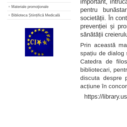
important, întruc
Materiale promoţionale
pentru bunăstar
Biblioteca Științifică Medicală
societății. În con
prevenției și pr
sănătății creierul
Prin această ma
spațiu de dialog 
Catedra de filo
bibliotecari, pent
discuta despre p
acțiune în concord
https://library.