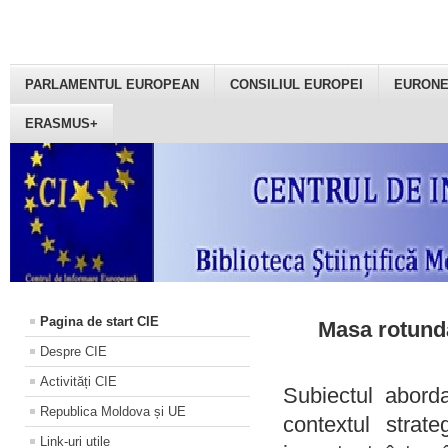
PARLAMENTUL EUROPEAN
CONSILIUL EUROPEI
EURON
ERASMUS+
Pagina de start CIE
Masa rotundă
Despre CIE
Activități CIE
Subiectul aborda
Republica Moldova și UE
contextul strat
Link-uri utile