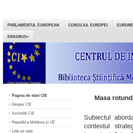
PARLAMENTUL EUROPEAN
CONSILIUL EUROPEI
EURON
ERASMUS+
Pagina de start CIE
Masa rotundă
Despre CIE
Activități CIE
Subiectul aborda
Republica Moldova și UE
contextul strat
Link-uri utile