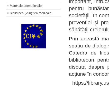
important, întruc
Materiale promoţionale
pentru bunăstar
Biblioteca Științifică Medicală
societății. În con
prevenției și pr
sănătății creierul
Prin această ma
spațiu de dialog 
Catedra de filo
bibliotecari, pent
discuta despre p
acțiune în concord
https://library.