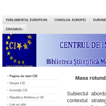
PARLAMENTUL EUROPEAN
CONSILIUL EUROPEI
EURON
ERASMUS+
Pagina de start CIE
Masa rotundă
Despre CIE
Activități CIE
Subiectul aborda
Republica Moldova și UE
contextul strat
Link-uri utile