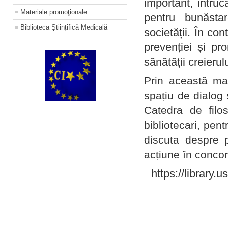
important, întruc
Materiale promoţionale
pentru bunăstar
Biblioteca Științifică Medicală
societății. În con
prevenției și pr
sănătății creierul
Prin această ma
spațiu de dialog 
Catedra de filo
bibliotecari, pent
discuta despre p
acțiune în concord
https://library.