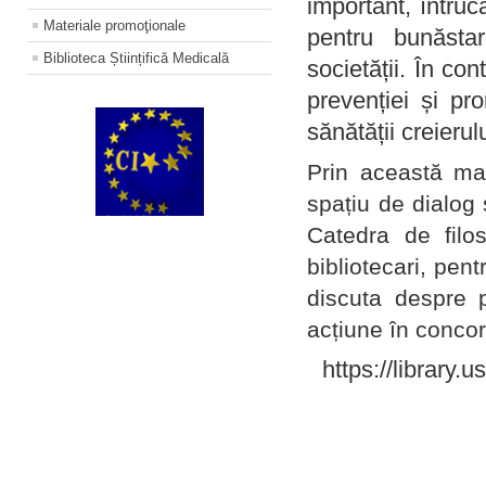
important, întruc
Materiale promoţionale
pentru bunăstar
Biblioteca Științifică Medicală
societății. În con
prevenției și pr
sănătății creierul
Prin această ma
spațiu de dialog 
Catedra de filo
bibliotecari, pent
discuta despre p
acțiune în concord
https://library.