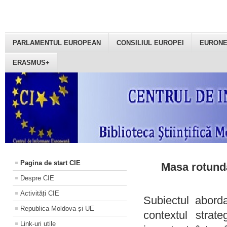
PARLAMENTUL EUROPEAN
CONSILIUL EUROPEI
EURON
ERASMUS+
Pagina de start CIE
Masa rotundă
Despre CIE
Activități CIE
Subiectul aborda
Republica Moldova și UE
contextul strat
Link-uri utile