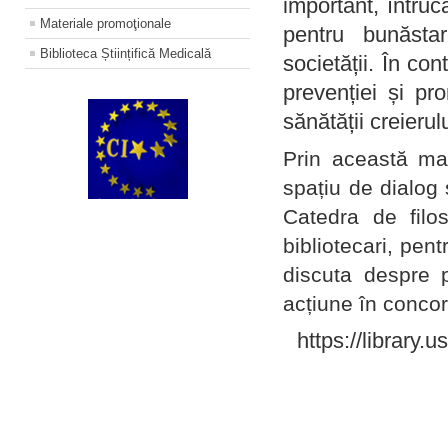
important, întruc
Materiale promoţionale
pentru bunăstar
Biblioteca Științifică Medicală
societății. În con
prevenției și pr
sănătății creierul
Prin această ma
spațiu de dialog 
Catedra de filo
bibliotecari, pent
discuta despre p
acțiune în concord
https://library.