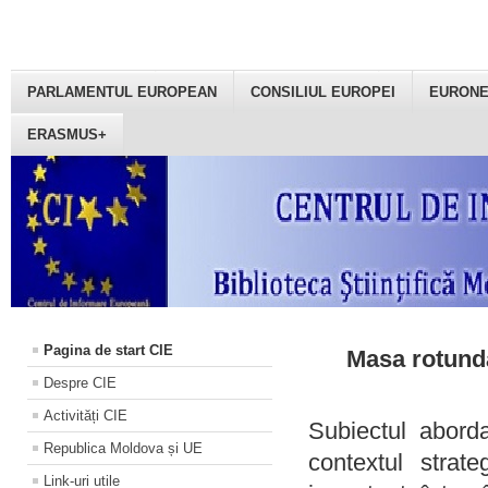
PARLAMENTUL EUROPEAN
CONSILIUL EUROPEI
EURON
ERASMUS+
Pagina de start CIE
Masa rotundă
Despre CIE
Activități CIE
Subiectul aborda
Republica Moldova și UE
contextul strat
Link-uri utile