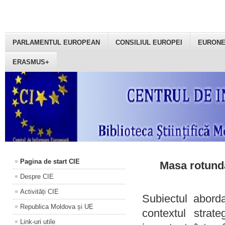
PARLAMENTUL EUROPEAN
CONSILIUL EUROPEI
EURON
ERASMUS+
Pagina de start CIE
Masa rotundă
Despre CIE
Activități CIE
Subiectul aborda
Republica Moldova și UE
contextul strat
Link-uri utile