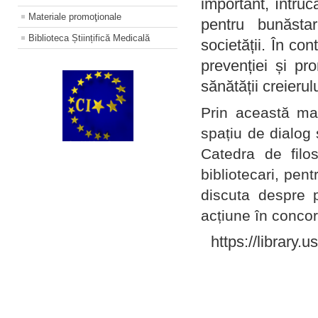
important, întruc
Materiale promoţionale
pentru bunăstar
Biblioteca Științifică Medicală
societății. În con
prevenției și pr
sănătății creierul
Prin această ma
spațiu de dialog 
Catedra de filo
bibliotecari, pent
discuta despre p
acțiune în concord
https://library.