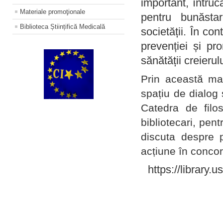
important, întruc
Materiale promoţionale
pentru bunăstar
Biblioteca Științifică Medicală
societății. În con
prevenției și pr
sănătății creierul
Prin această ma
spațiu de dialog 
Catedra de filo
bibliotecari, pent
discuta despre p
acțiune în concord
https://library.