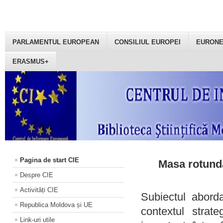
PARLAMENTUL EUROPEAN
CONSILIUL EUROPEI
EURON
ERASMUS+
Pagina de start CIE
Masa rotundă
Despre CIE
Activități CIE
Subiectul aborda
Republica Moldova și UE
contextul strat
Link-uri utile