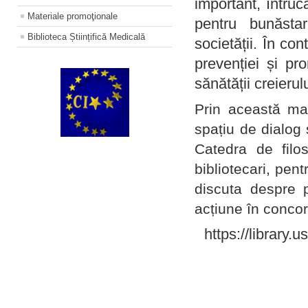
important, întruc
Materiale promoţionale
pentru bunăstar
Biblioteca Științifică Medicală
societății. În con
prevenției și pr
sănătății creierul
Prin această ma
spațiu de dialog 
Catedra de filo
bibliotecari, pent
discuta despre p
acțiune în concord
https://library.