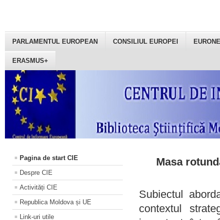
PARLAMENTUL EUROPEAN
CONSILIUL EUROPEI
EURON
ERASMUS+
Pagina de start CIE
Masa rotundă
Despre CIE
Activități CIE
Subiectul aborda
Republica Moldova și UE
contextul strat
Link-uri utile