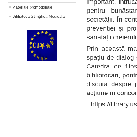
important, întruc
Materiale promoţionale
pentru bunăstar
Biblioteca Științifică Medicală
societății. În con
prevenției și pr
sănătății creierul
Prin această ma
spațiu de dialog 
Catedra de filo
bibliotecari, pent
discuta despre p
acțiune în concord
https://library.