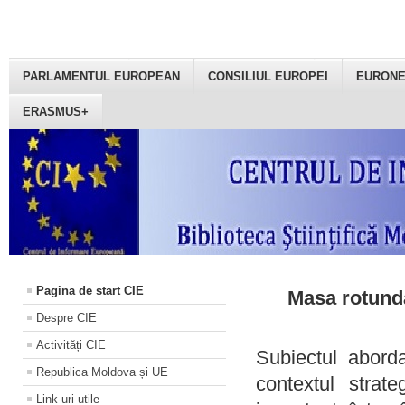
PARLAMENTUL EUROPEAN
CONSILIUL EUROPEI
EURON
ERASMUS+
Pagina de start CIE
Masa rotundă
Despre CIE
Activități CIE
Subiectul aborda
Republica Moldova și UE
contextul strat
Link-uri utile