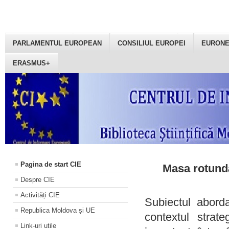
PARLAMENTUL EUROPEAN
CONSILIUL EUROPEI
EURON
ERASMUS+
Pagina de start CIE
Masa rotundă
Despre CIE
Activități CIE
Subiectul aborda
Republica Moldova și UE
contextul strat
Link-uri utile