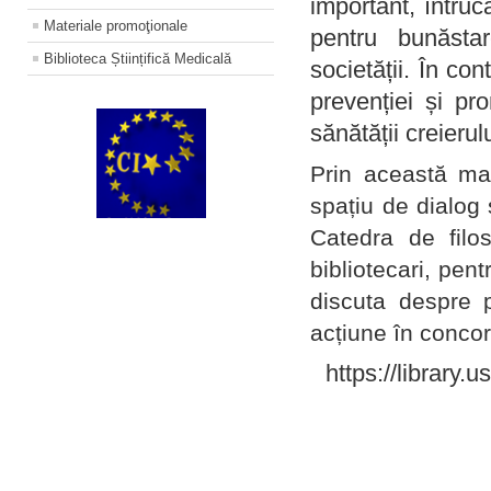
important, întruc
Materiale promoţionale
pentru bunăstar
Biblioteca Științifică Medicală
societății. În con
prevenției și pr
sănătății creierul
Prin această ma
spațiu de dialog 
Catedra de filo
bibliotecari, pent
discuta despre p
acțiune în concord
https://library.