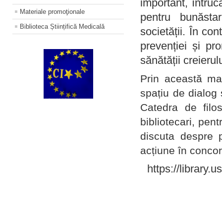
important, întruc
Materiale promoţionale
pentru bunăstar
Biblioteca Științifică Medicală
societății. În con
prevenției și pr
sănătății creierul
Prin această ma
spațiu de dialog 
Catedra de filo
bibliotecari, pent
discuta despre p
acțiune în concord
https://library.