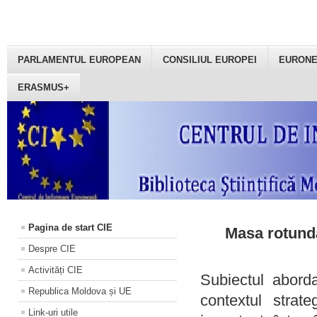
PARLAMENTUL EUROPEAN
CONSILIUL EUROPEI
EURON
ERASMUS+
Pagina de start CIE
Masa rotundă
Despre CIE
Activități CIE
Subiectul aborda
Republica Moldova și UE
contextul strat
Link-uri utile