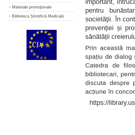
important, întruc
Materiale promoţionale
pentru bunăstar
Biblioteca Științifică Medicală
societății. În con
prevenției și pr
sănătății creierul
Prin această ma
spațiu de dialog 
Catedra de filo
bibliotecari, pent
discuta despre p
acțiune în concord
https://library.