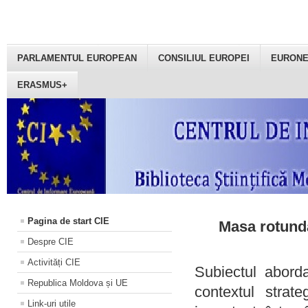
PARLAMENTUL EUROPEAN
CONSILIUL EUROPEI
EURON
ERASMUS+
Pagina de start CIE
Masa rotundă
Despre CIE
Activități CIE
Subiectul aborda
Republica Moldova și UE
contextul strat
Link-uri utile