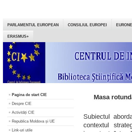
PARLAMENTUL EUROPEAN
CONSILIUL EUROPEI
EURON
ERASMUS+
Pagina de start CIE
Masa rotundă
Despre CIE
Activități CIE
Subiectul aborda
Republica Moldova și UE
contextul strat
Link-uri utile