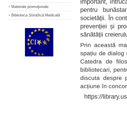
important, întruc
Materiale promoţionale
pentru bunăstar
Biblioteca Științifică Medicală
societății. În con
prevenției și pr
sănătății creierul
Prin această ma
spațiu de dialog 
Catedra de filo
bibliotecari, pent
discuta despre p
acțiune în concord
https://library.