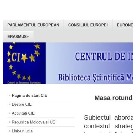
PARLAMENTUL EUROPEAN
CONSILIUL EUROPEI
EURON
ERASMUS+
Pagina de start CIE
Masa rotundă
Despre CIE
Activități CIE
Subiectul aborda
Republica Moldova și UE
contextul strat
Link-uri utile