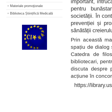
important, întruc
Materiale promoţionale
pentru bunăstar
Biblioteca Științifică Medicală
societății. În con
prevenției și pr
sănătății creierul
Prin această ma
spațiu de dialog 
Catedra de filo
bibliotecari, pent
discuta despre p
acțiune în concord
https://library.