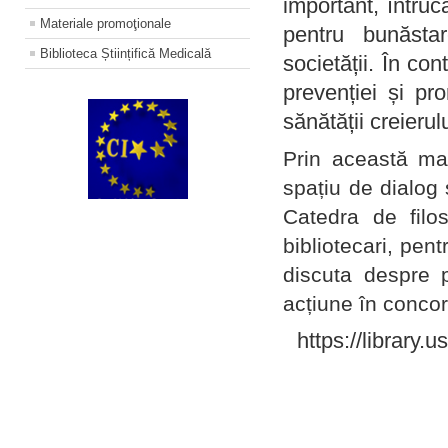
important, întruc
Materiale promoţionale
pentru bunăstar
Biblioteca Științifică Medicală
societății. În con
prevenției și pr
sănătății creierul
Prin această ma
spațiu de dialog 
Catedra de filo
bibliotecari, pent
discuta despre p
acțiune în concord
https://library.