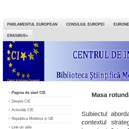
PARLAMENTUL EUROPEAN
CONSILIUL EUROPEI
EURON
ERASMUS+
Pagina de start CIE
Masa rotundă
Despre CIE
Activități CIE
Subiectul aborda
Republica Moldova și UE
contextul strat
Link-uri utile