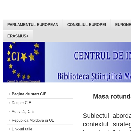
PARLAMENTUL EUROPEAN
CONSILIUL EUROPEI
EURON
ERASMUS+
Pagina de start CIE
Masa rotundă
Despre CIE
Activități CIE
Subiectul aborda
Republica Moldova și UE
contextul strat
Link-uri utile