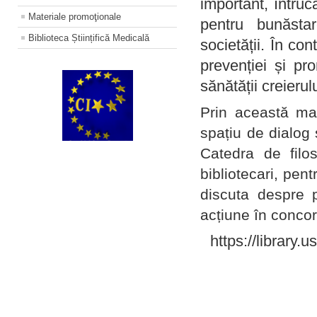
important, întruc
Materiale promoţionale
pentru bunăstar
Biblioteca Științifică Medicală
societății. În con
prevenției și pr
sănătății creierul
Prin această ma
spațiu de dialog 
Catedra de filo
bibliotecari, pent
discuta despre p
acțiune în concord
https://library.