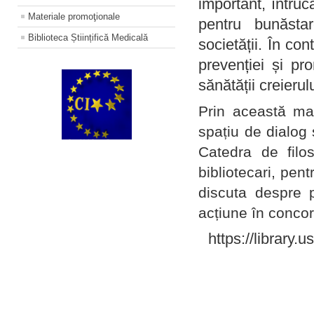
important, întruc
Materiale promoţionale
pentru bunăstar
Biblioteca Științifică Medicală
societății. În con
prevenției și pr
sănătății creierul
Prin această ma
spațiu de dialog 
Catedra de filo
bibliotecari, pent
discuta despre p
acțiune în concord
https://library.