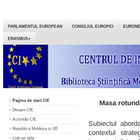
PARLAMENTUL EUROPEAN
CONSILIUL EUROPEI
EURON
ERASMUS+
Pagina de start CIE
Masa rotundă
Despre CIE
Activități CIE
Subiectul aborda
Republica Moldova și UE
contextul strat
Link-uri utile