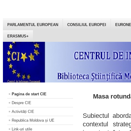
PARLAMENTUL EUROPEAN
CONSILIUL EUROPEI
EURON
ERASMUS+
Pagina de start CIE
Masa rotundă
Despre CIE
Activități CIE
Subiectul aborda
Republica Moldova și UE
contextul strat
Link-uri utile