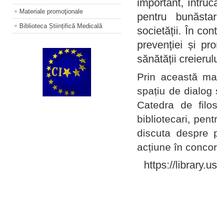
important, întruc
Materiale promoţionale
pentru bunăstar
Biblioteca Științifică Medicală
societății. În con
prevenției și pr
sănătății creierul
Prin această ma
spațiu de dialog 
Catedra de filo
bibliotecari, pent
discuta despre p
acțiune în concord
https://library.