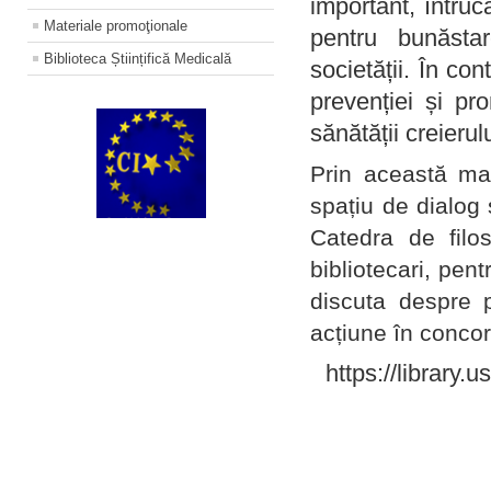
important, întruc
Materiale promoţionale
pentru bunăstar
Biblioteca Științifică Medicală
societății. În con
prevenției și pr
sănătății creierul
Prin această ma
spațiu de dialog 
Catedra de filo
bibliotecari, pent
discuta despre p
acțiune în concord
https://library.