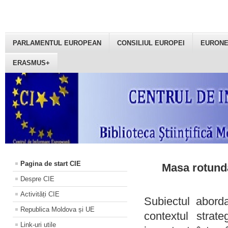
PARLAMENTUL EUROPEAN
CONSILIUL EUROPEI
EURON
ERASMUS+
Pagina de start CIE
Masa rotundă
Despre CIE
Activități CIE
Subiectul aborda
Republica Moldova și UE
contextul strat
Link-uri utile