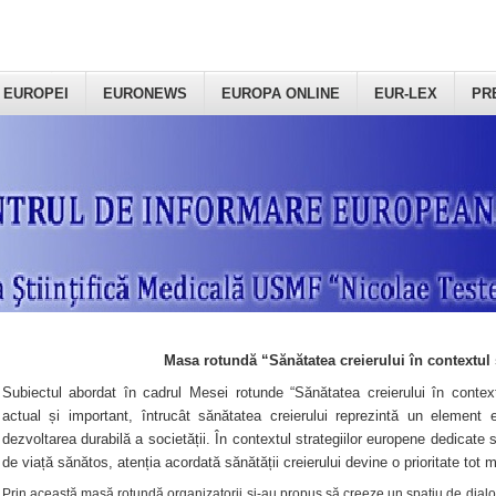
 EUROPEI
EURONEWS
EUROPA ONLINE
EUR-LEX
PR
Masa rotundă “Sănătatea creierului în contextul 
Subiectul abordat în cadrul Mesei rotunde “Sănătatea creierului în context
actual și important, întrucât sănătatea creierului reprezintă un element e
dezvoltarea durabilă a societății. În contextul strategiilor europene dedicate s
de viață sănătos, atenția acordată sănătății creierului devine o prioritate tot 
Prin această masă rotundă organizatorii şi-au propus să creeze un spațiu de dialog