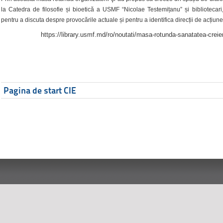
la Catedra de filosofie și bioetică a USMF “Nicolae Testemițanu” și bibliotecari,
pentru a discuta despre provocările actuale și pentru a identifica direcții de acțiune
https://library.usmf.md/ro/noutati/masa-rotunda-sanatatea-creier
Pagina de start CIE