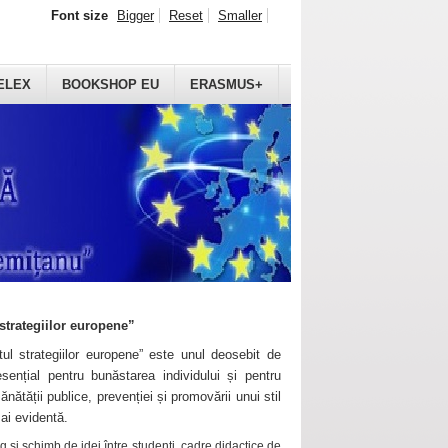
Font size
Bigger
Reset
Smaller
ELEX
BOOKSHOP EU
ERASMUS+
strategiilor europene”
ul strategiilor europene” este unul deosebit de
sențial pentru bunăstarea individului și pentru
ănătății publice, prevenției și promovării unui stil
mai evidentă.
 și schimb de idei între studenți, cadre didactice de