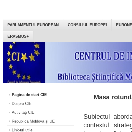
PARLAMENTUL EUROPEAN
CONSILIUL EUROPEI
EURON
ERASMUS+
Pagina de start CIE
Masa rotundă
Despre CIE
Activități CIE
Subiectul aborda
Republica Moldova și UE
contextul strat
Link-uri utile