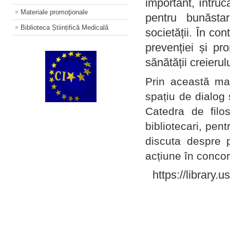
important, întruc
Materiale promoţionale
pentru bunăstar
Biblioteca Științifică Medicală
societății. În con
prevenției și pr
sănătății creierul
Prin această ma
spațiu de dialog 
Catedra de filo
bibliotecari, pent
discuta despre p
acțiune în concord
https://library.