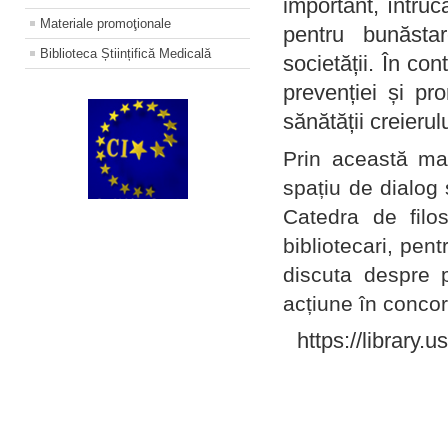
important, întruc
Materiale promoţionale
pentru bunăstar
Biblioteca Științifică Medicală
societății. În con
prevenției și pr
sănătății creierul
Prin această ma
spațiu de dialog 
Catedra de filo
bibliotecari, pent
discuta despre p
acțiune în concord
https://library.