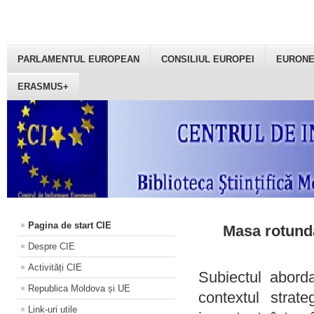
PARLAMENTUL EUROPEAN
CONSILIUL EUROPEI
EURON
ERASMUS+
Pagina de start CIE
Masa rotundă
Despre CIE
Activități CIE
Subiectul aborda
Republica Moldova și UE
contextul strat
Link-uri utile