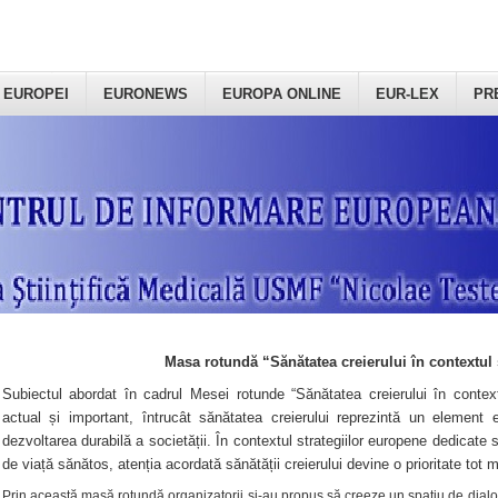
 EUROPEI
EURONEWS
EUROPA ONLINE
EUR-LEX
PR
Masa rotundă “Sănătatea creierului în contextul 
Subiectul abordat în cadrul Mesei rotunde “Sănătatea creierului în context
actual și important, întrucât sănătatea creierului reprezintă un element e
dezvoltarea durabilă a societății. În contextul strategiilor europene dedicate s
de viață sănătos, atenția acordată sănătății creierului devine o prioritate tot 
Prin această masă rotundă organizatorii şi-au propus să creeze un spațiu de dialog