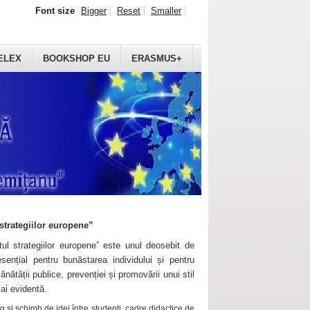
Font size
Bigger
Reset
Smaller
ELEX
BOOKSHOP EU
ERASMUS+
strategiilor europene”
ul strategiilor europene” este unul deosebit de
sențial pentru bunăstarea individului și pentru
ănătății publice, prevenției și promovării unui stil
mai evidentă.
 și schimb de idei între studenți, cadre didactice de