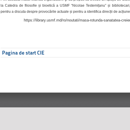
la Catedra de filosofie și bioetică a USMF “Nicolae Testemițanu” și bibliotecari,
pentru a discuta despre provocările actuale și pentru a identifica direcții de acțiune
https://library.usmf.md/ro/noutati/masa-rotunda-sanatatea-creier
Pagina de start CIE