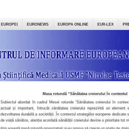
 EUROPEI
EURONEWS
EUROPA ONLINE
EUR-LEX
PR
Masa rotundă “Sănătatea creierului în contextul 
Subiectul abordat în cadrul Mesei rotunde “Sănătatea creierului în context
actual și important, întrucât sănătatea creierului reprezintă un element e
dezvoltarea durabilă a societății. În contextul strategiilor europene dedicate s
de viață sănătos, atenția acordată sănătății creierului devine o prioritate tot 
Prin această masă rotundă organizatorii şi-au propus să creeze un spațiu de dialog