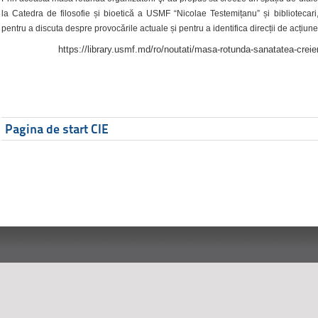
la Catedra de filosofie și bioetică a USMF “Nicolae Testemițanu” și bibliotecari,
pentru a discuta despre provocările actuale și pentru a identifica direcții de acțiune
https://library.usmf.md/ro/noutati/masa-rotunda-sanatatea-creier
Pagina de start CIE