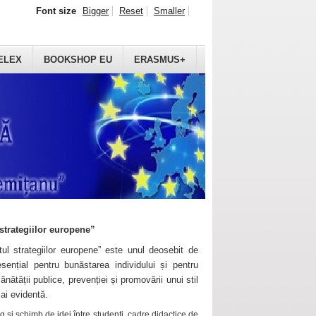
Font size
Bigger
Reset
Smaller
ELEX
BOOKSHOP EU
ERASMUS+
strategiilor europene”
ul strategiilor europene” este unul deosebit de
sențial pentru bunăstarea individului și pentru
ănătății publice, prevenției și promovării unui stil
mai evidentă.
 și schimb de idei între studenți, cadre didactice de