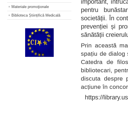
important, întruc
Materiale promoţionale
pentru bunăstar
Biblioteca Științifică Medicală
societății. În con
prevenției și pr
sănătății creierul
Prin această ma
spațiu de dialog 
Catedra de filo
bibliotecari, pent
discuta despre p
acțiune în concord
https://library.