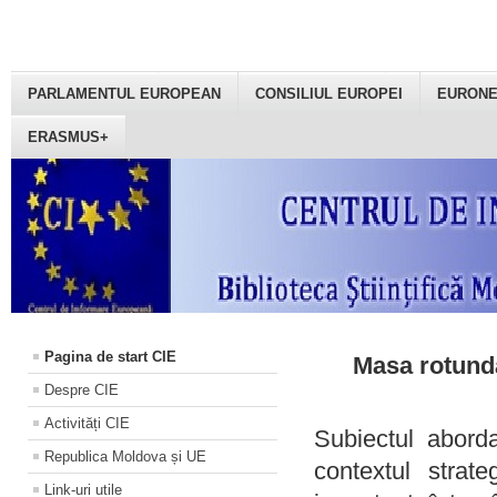
PARLAMENTUL EUROPEAN
CONSILIUL EUROPEI
EURON
ERASMUS+
Pagina de start CIE
Masa rotundă
Despre CIE
Activități CIE
Subiectul aborda
Republica Moldova și UE
contextul strat
Link-uri utile