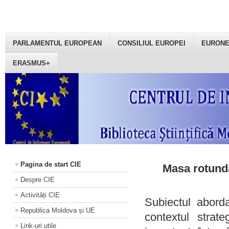
PARLAMENTUL EUROPEAN
CONSILIUL EUROPEI
EURON
ERASMUS+
Pagina de start CIE
Masa rotundă
Despre CIE
Activități CIE
Subiectul aborda
Republica Moldova și UE
contextul strat
Link-uri utile