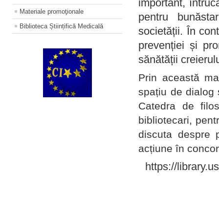
important, întruc
Materiale promoţionale
pentru bunăstar
Biblioteca Științifică Medicală
societății. În con
prevenției și pr
sănătății creierul
Prin această ma
spațiu de dialog 
Catedra de filo
bibliotecari, pent
discuta despre p
acțiune în concord
https://library.