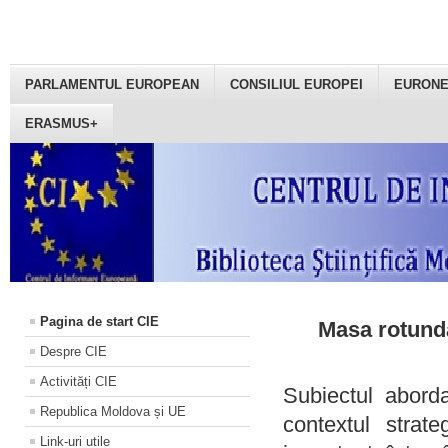
PARLAMENTUL EUROPEAN
CONSILIUL EUROPEI
EURON
ERASMUS+
Pagina de start CIE
Masa rotundă
Despre CIE
Activități CIE
Subiectul aborda
Republica Moldova și UE
contextul strat
Link-uri utile