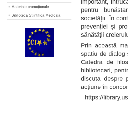
important, întruc
Materiale promoţionale
pentru bunăstar
Biblioteca Științifică Medicală
societății. În con
prevenției și pr
sănătății creierul
Prin această ma
spațiu de dialog 
Catedra de filo
bibliotecari, pent
discuta despre p
acțiune în concord
https://library.