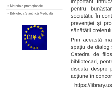
important, întruc
Materiale promoţionale
pentru bunăstar
Biblioteca Științifică Medicală
societății. În con
prevenției și pr
sănătății creierul
Prin această ma
spațiu de dialog 
Catedra de filo
bibliotecari, pent
discuta despre p
acțiune în concord
https://library.