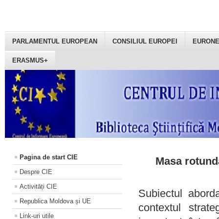
PARLAMENTUL EUROPEAN
CONSILIUL EUROPEI
EURON
ERASMUS+
Pagina de start CIE
Masa rotundă
Despre CIE
Activități CIE
Subiectul aborda
Republica Moldova și UE
contextul strat
Link-uri utile