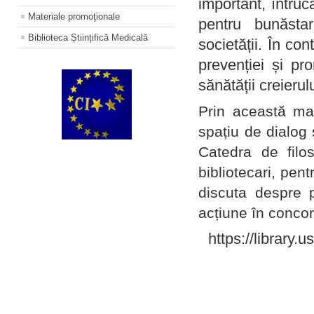
important, întruc
Materiale promoţionale
pentru bunăstar
Biblioteca Științifică Medicală
societății. În con
prevenției și pr
sănătății creierul
Prin această ma
spațiu de dialog 
Catedra de filo
bibliotecari, pent
discuta despre p
acțiune în concord
https://library.