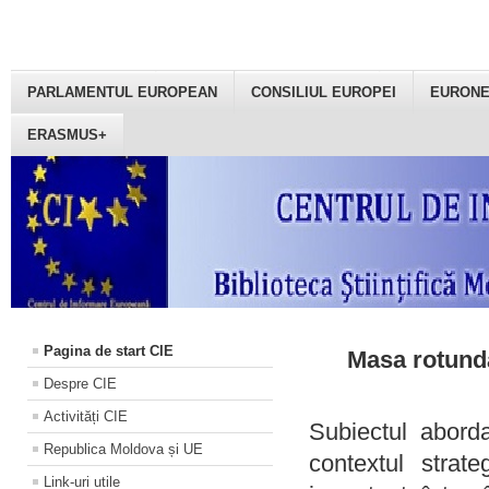
PARLAMENTUL EUROPEAN
CONSILIUL EUROPEI
EURON
ERASMUS+
Pagina de start CIE
Masa rotundă
Despre CIE
Activități CIE
Subiectul aborda
Republica Moldova și UE
contextul strat
Link-uri utile