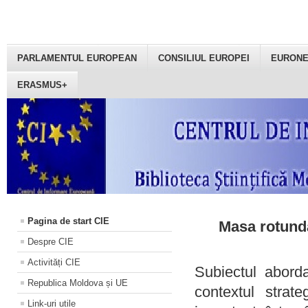
PARLAMENTUL EUROPEAN
CONSILIUL EUROPEI
EURON
ERASMUS+
Pagina de start CIE
Masa rotundă
Despre CIE
Activități CIE
Subiectul aborda
Republica Moldova și UE
contextul strat
Link-uri utile