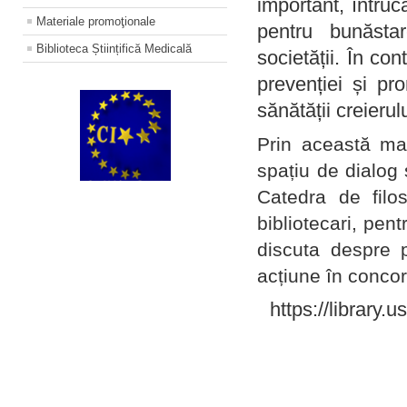
important, întruc
Materiale promoţionale
pentru bunăstar
Biblioteca Științifică Medicală
societății. În con
prevenției și pr
sănătății creierul
Prin această ma
spațiu de dialog 
Catedra de filo
bibliotecari, pent
discuta despre p
acțiune în concord
https://library.